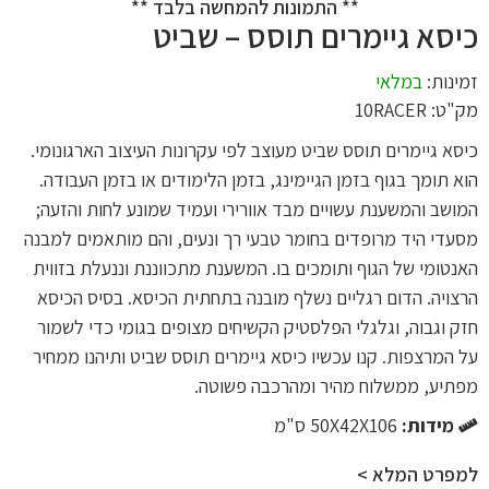
** התמונות להמחשה בלבד **
כיסא גיימרים תוסס – שביט
זמינות:
במלאי
מק"ט: 10RACER
כיסא גיימרים תוסס שביט מעוצב לפי עקרונות העיצוב הארגונומי.
הוא תומך בגוף בזמן הגיימינג, בזמן הלימודים או בזמן העבודה.
המושב והמשענת עשויים מבד אוורירי ועמיד שמונע לחות והזעה;
מסעדי היד מרופדים בחומר טבעי רך ונעים, והם מותאמים למבנה
האנטומי של הגוף ותומכים בו. המשענת מתכווננת וננעלת בזווית
הרצויה. הדום רגליים נשלף מובנה בתחתית הכיסא. בסיס הכיסא
חזק וגבוה, וגלגלי הפלסטיק הקשיחים מצופים בגומי כדי לשמור
על המרצפות. קנו עכשיו כיסא גיימרים תוסס שביט ותיהנו ממחיר
מפתיע, ממשלוח מהיר ומהרכבה פשוטה.
מידות:
50X42X106 ס"מ
למפרט המלא >