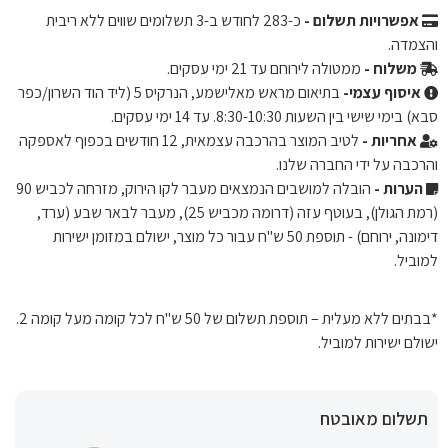
אפשרויות תשלום -
כ-
283
לחודש ב-3 תשלומים שווים ללא ריבית
והצמדה.
משלוח -
ממטולה לירוחם עד 21 ימי עסקים.
איסוף עצמי-
בתיאום מראש מאלישמע, הנרקיס 5 (ליד הוד השרון/כפר
סבא) בימי שישי בין השעות 8:30-10:30. עד 14 ימי עסקים.
אחריות -
לטיב המוצר בהרכבה עצמאית, 12 חודשים בכפוף לאספקה ​​
והרכבה על ידי החברה שלנו.
הערות -
הובלה למושבים הנמצאים מעבר לקו הירוק, מזרחה לכביש 90
(רמת הגולן), בעוטף עזה (דרומה מכביש 25), מעבר לבאר שבע (ערד,
דימונה, ירוחם) - תוספת 50 ש"ח עבור כל מוצר, ישולם במזומן ישירות
למוביל.
*בבתים ללא מעלית – תוספת תשלום של 50 ש"ח לכל קומה מעל קומה 2.
ישולם ישירות למוביל.
תשלום מאובטח