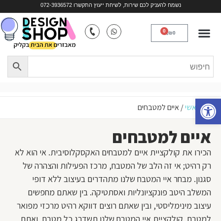
נשמח להעניק לכם שירות, לשיחת ייעוץ התקשרו 072-3936572
כסאות נוח
ריהוט לפי חלל
ריהוט במבוק
כורסאות טלוויזיה
איים למטבחים
0
₪
0
פתח סרגל נגישות
עמוד ראשי
/
איים למטבחים
איים למטבחים
הכירו את קולקציית
איים למטבחים
האקסקלוסיבית. אי הוא לא
רק רהיט; אי זה הלב של המטבח, מרכז הפעילות והצהרה של
סגנון. מבחר איי המטבח שלנו מתהדרים בעיצוב ללא דופי
המשלב היטב פונקציונליות ואסתטיקה. בין שאתם מחפשים
עיצוב מינימליסטי, ובין שאתם רוצים דווקא רהיט מרכזי מפואר
למטבח, קולקציית איי המטבח שלנו תשדרג כל מטבח, ואתם