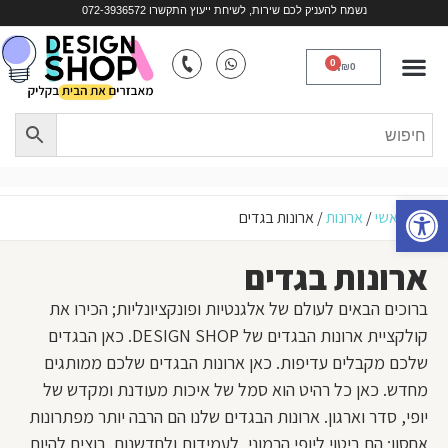
נשמח להעניק לכם שירות, לשיחת ייעוץ התקשרו 072-3936572
כסאות נוח
ריהוט לפי חלל
ריהוט במבוק
כורסאות טלוויזיה
איים למטבחים
0
₪
0
פתח סרגל נגישות
עמוד ראשי
/
ארונות
/
ארונות בגדים
ארונות בגדים
ברוכים הבאים לעולם של אלגנטיות ופונקציונליות; הכירו את
קולקציית ארונות הבגדים של DESIGN SHOP. כאן הבגדים
שלכם מקבלים עדיפות. כאן ארונות הבגדים שלכם ממותגים
מחדש. כאן כל רהיט הוא סמל של איכות מעודנת ומקדש של
יופי, סדר וארגון. ארונות הבגדים שלנו הם הרבה יותר מפתרונות
אחסון; הם ביטוי ליופי הרמוני, לעמידות ולחדשנות. רוצים להיות