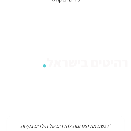
.
רהיטים בישראל
ללכת לחנות רהיטים כדי לרכוש ארון? העולם כבר לא שם. אנחנו
מזמינים אתכם לחווית קניה חדשנית ועדכנית, מהבית או מהמשרד,
בכל שעה ללא הגבלה ובלי עיכובים וטרחה מיותרת. אין תחליף לנוחות
שברכישה און -ליין, במיוחד כשהיא משלבת את המוצרים האיכותיים
שלנו.
״רכשנו את הארונות לחדרים של הילדים בקלות