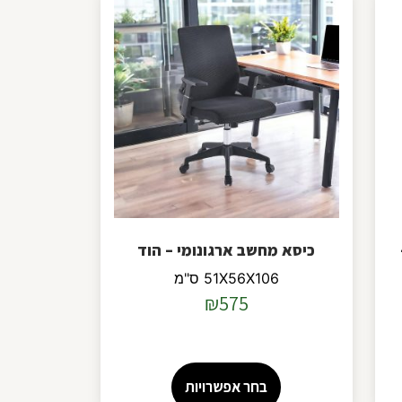
כיסא מחשב ארגונומי – הוד
51X56X106 ס"מ
₪
575
בחר אפשרויות