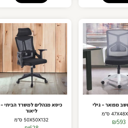
ב מפואר – גילי
כיסא מנהלים למשרד הביתי –
ליאור
47X4 ס"מ
50X50X132 ס"מ
₪
593
₪
628