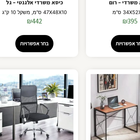
משרדי – רום
כיסא משרדי אלגנטי – גל
34X5 ס"מ
47X48X10 ס"מ, משקל 10 ק"ג
₪
442
₪
395
ר אפשרויות
בחר אפשרויות