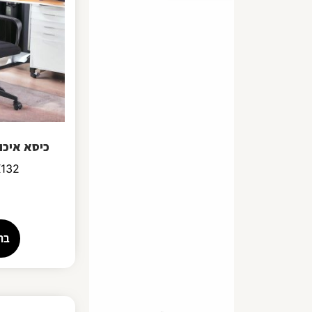
כיסא איכו
0X132
בח