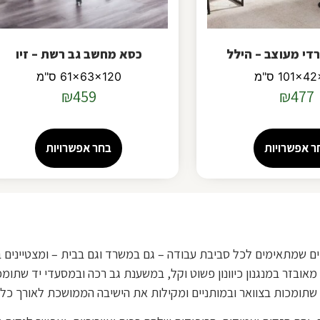
די מעוצב – הילל
כסא מחשב גב רשת – זיו
101x ס"מ
61x63x120 ס"מ
₪
459
₪
477
ר אפשרויות
בחר אפשרויות
 שמתאימים לכל סביבת עבודה – גם במשרד וגם בבית – ומצטיינים בנו
בזר במנגנון כיוונון פשוט וקל, במשענת גב רכה ובמסעדי יד שתומכי
 שתומכות בצוואר ובמותניים ומקילות את הישיבה הממושכת לאורך כל