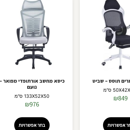
רים תוסס – שביט
כיסא מחשב אורתופדי מפואר –
נועם
50X4 ס"מ
133X52X50 ס"מ
₪
849
₪
976
ר אפשרויות
בחר אפשרויות