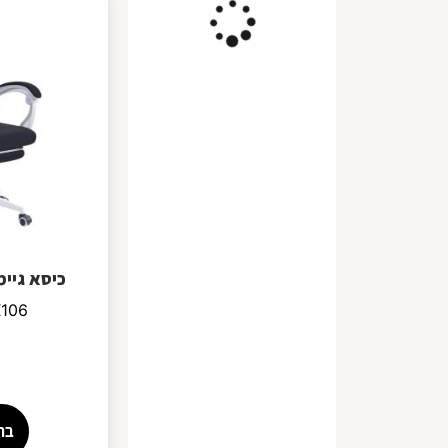
כיסא גיימ
2X106
בח