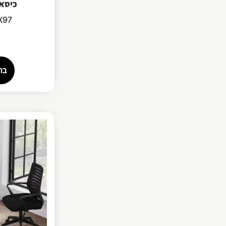
כיסא 
2X97
בח