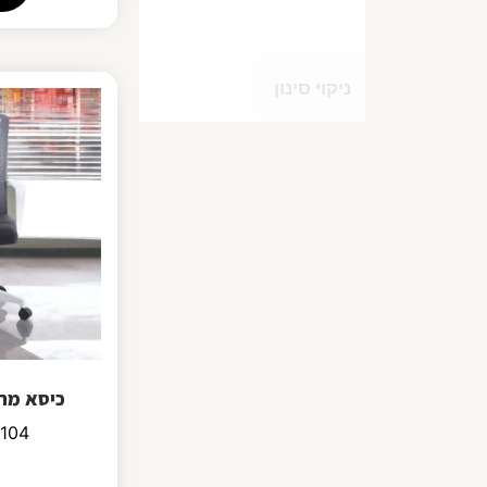
ניקוי סינון
כיסא מחש
8X104