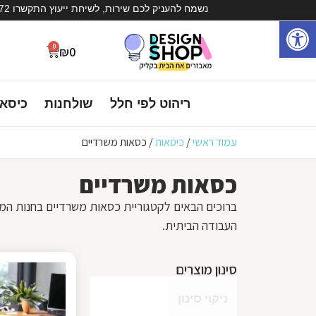
נשמח להעניק לכם שירות, לשיחת ייעוץ התקשרו 072-3936572
פתח סרגל נגישות
0
₪
0
ריהוט לפי חלל
שולחנות
כיסא
עמוד ראשי
/
כיסאות
/
כסאות משרדיים
כסאות משרדיים
ברוכים הבאים לקטגוריית
כסאות משרדיים
בחנות המק
העבודה הביתית.
סינון מוצרים
ניקוי סינון