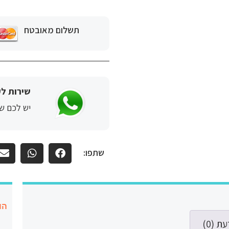
תשלום מאובטח
שירות לק
יש לכם שא
שתפו:
הו
ת (0)