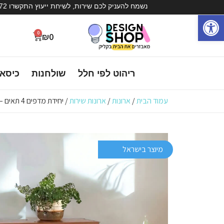
נשמח להעניק לכם שירות, לשיחת ייעוץ התקשרו 072-3936572
פתח סרגל נגישות
0
₪
0
ריהוט לפי חלל
שולחנות
כיסא
עמוד הבית
/
ארונות
/
ארונות שירות
/ יחידת מדפים 4 תאים – יקיר
מיוצר בישראל