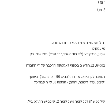
יבית והצמדה.
בתיאום מראש מאלישמע, הנרקיס 5 (ליד הוד השרון/כפר סבא) בימי שישי בין
לטיב המוצר בהרכבה עצמאית, 12 חודשים בכפוף לאספקה ​​והרכבה על ידי החברה
הובלה למושבים הנמצאים מעבר לקו הירוק, מזרחה לכביש 90 (רמת הגולן), בעוטף
עזה (דרומה מכביש 25), מעבר לבאר שבע (ערד, דימונה, ירוחם) - תוספת 50 ש"ח עבור כל
למוביל.