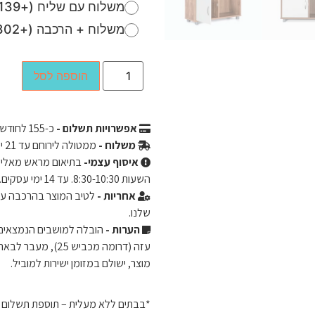
משלוח עם שליח (+139 ₪)
משלוח + הרכבה (+302 ₪)
הוספה לסל
אפשרויות תשלום -
כ-
155
לחודש ב-3 תשלומים שווים ללא ר
משלוח -
ממטולה לירוחם עד 21 ימי עסקים.
איסוף עצמי-
השעות 8:30-10:30. עד 14 ימי עסקים.
אחריות -
שלנו.
הערות -
מוצר, ישולם במזומן ישירות למוביל.
*בבתים ללא מעלית – תוספת תשלום של 50 ש"ח לכל קומה מעל קומה 2. ישולם ישירות 