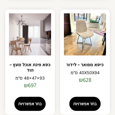
כיסא מפואר – לידור
כסא פינת אוכל מעץ –
הוד
40X50X94 ס"מ
48x47x93 ס"מ
₪
628
₪
697
בחר אפשרויות
בחר אפשרויות