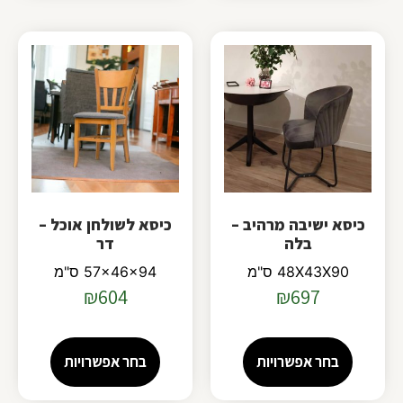
כיסא ישיבה מרהיב –
כיסא לשולחן אוכל –
בלה
דר
48X43X90 ס"מ
57x46x94 ס"מ
₪
604
₪
697
בחר אפשרויות
בחר אפשרויות