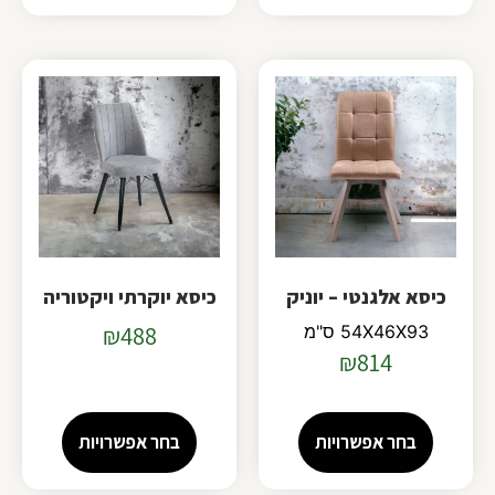
כיסא אלגנטי – יוניק
כיסא יוקרתי ויקטוריה
54X46X93 ס"מ
488
₪
₪
814
בחר אפשרויות
בחר אפשרויות