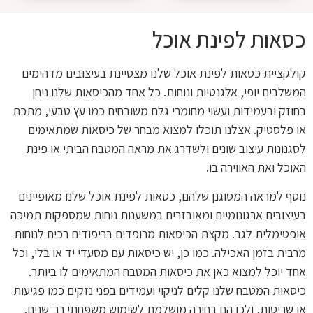
כסאות לפינת אוכל
קולקציית כסאות לפינת אוכל שלנו מצטיינת בעיצובים מדהימים
המשלבים יופי, אלגנטיות ונוחות. כל אחד מהכיסאות שלנו ניחן
בחוזק ובעמידות ועשוי מחומרי גלם משובחים כמו עץ טבעי, מתכת
או פלסטיק. אצלנו תוכלו למצוא מבחר של כיסאות שמתאימים
לסגנונות עיצוב שונים ולשדרג את מראה המטבח הביתי או פינת
האוכל ואת האווירה בו.
נוסף למראה המסוגנן שלהם, כסאות לפינת אוכל שלנו מאופיינים
בעיצובים ארגונומיים ומאובזרים במשענות נוחות שמספקות תמיכה
אופטימלית לגב. מקצת הכיסאות מרופדים בריפודים רכים לנוחות
מרבית בזמן האכילה. כמו כן, יש כיסאות עם מסעדי יד או בלי, וכל
אחד יוכל למצוא כאן את כיסאות המטבח המתאימים לו ביותר.
כיסאות המטבח שלנו קלים לניקוי ועמידים בפני נזקים כמו פגיעות
או שריטות, ולכן הם בחירה מושלמת לשימוש משפחתי רב־שנים.