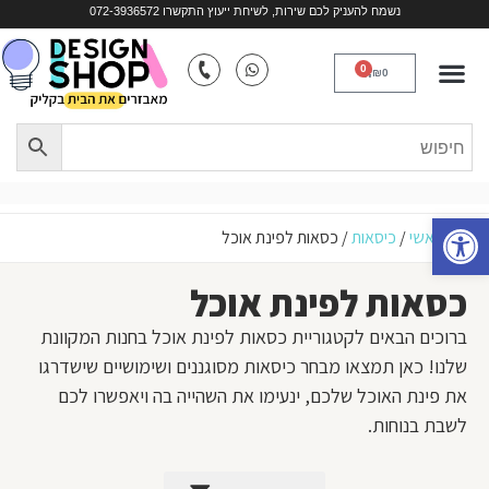
נשמח להעניק לכם שירות, לשיחת ייעוץ התקשרו 072-3936572
כסאות נוח
ריהוט לפי חלל
ריהוט במבוק
כורסאות טלוויזיה
איים למטבחים
0
₪
0
פתח סרגל נגישות
עמוד ראשי
/
כיסאות
/
כסאות לפינת אוכל
כסאות לפינת אוכל
ברוכים הבאים לקטגוריית כסאות לפינת אוכל בחנות המקוונת
שלנו! כאן תמצאו מבחר כיסאות מסוגננים ושימושיים שישדרגו
את פינת האוכל שלכם, ינעימו את השהייה בה ויאפשרו לכם
לשבת בנוחות.