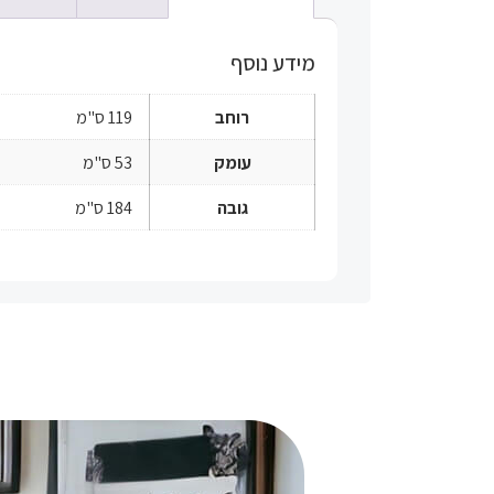
מידע נוסף
רוחב
119 ס"מ
עומק
53 ס"מ
גובה
184 ס"מ