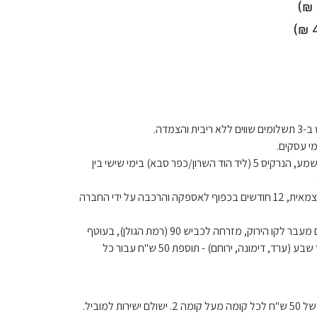
ריבית והצמדה.
בתיאום מראש מאלישמע, הנרקיס 5 (ליד הוד השרון/כפר סבא) בימי שישי בין
לטיב המוצר בהרכבה עצמאית, 12 חודשים בכפוף לאספקה ​​והרכבה על ידי החברה
הובלה למושבים הנמצאים מעבר לקו הירוק, מזרחה לכביש 90 (רמת הגולן), בעוטף
עזה (דרומה מכביש 25), מעבר לבאר שבע (ערד, דימונה, ירוחם) - תוספת 50 ש"ח עבור כל
למוביל.