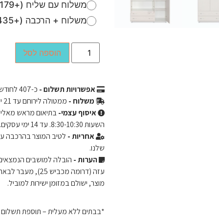
משלוח עם שליח (+179 ₪)
משלוח + הרכבה (+435 ₪)
הוספה לסל
אפשרויות תשלום -
כ-
407
לחודש ב-3 תשלומים שווים ללא 
משלוח -
ממטולה לירוחם עד 21 ימי עסקים.
איסוף עצמי-
השעות 8:30-10:30. עד 14 ימי עסקים.
אחריות -
שלנו.
הערות -
מוצר, ישולם במזומן ישירות למוביל.
*בבתים ללא מעלית – תוספת תשלום של 50 ש"ח לכל קומה מעל קומה 2. ישולם ישירות 