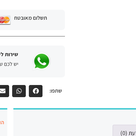
תשלום מאובטח
שירות לק
יש לכם שא
שתפו:
הו
ת (0)