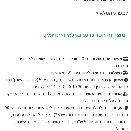
למפרט המלא >
מוצר זה חסר כרגע במלאי ואינו זמין.
אפשרויות תשלום -
כ-
0
לחודש ב-3 תשלומים שווים ללא ריבית
והצמדה.
משלוח -
ממטולה לירוחם עד 21 ימי עסקים.
איסוף עצמי-
בתיאום מראש מאלישמע, הנרקיס 5 (ליד הוד השרון/כפר
סבא) בימי שישי בין השעות 8:30-10:30. עד 14 ימי עסקים.
אחריות -
לטיב המוצר בהרכבה עצמאית, 12 חודשים בכפוף לאספקה ​​
והרכבה על ידי החברה שלנו.
הערות -
הובלה למושבים הנמצאים מעבר לקו הירוק, מזרחה לכביש 90
(רמת הגולן), בעוטף עזה (דרומה מכביש 25), מעבר לבאר שבע (ערד,
דימונה, ירוחם) - תוספת 50 ש"ח עבור כל מוצר, ישולם במזומן ישירות
למוביל.