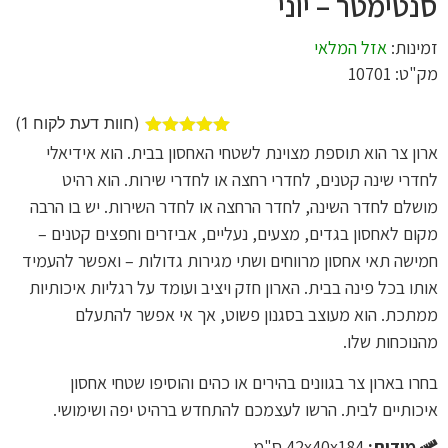
סנטימטר – יוני
זמינות:
אזל המלאי
מק"ט: 10701
(חוות דעת לקוח
1
)
1
מדורג
5.00
ארון צר הוא תוספת מצוינת לשטחי האחסון בבית. הוא אידיאלי
מתוך 5
לחדרי שינה קטנים, לחדרי רחצה או לחדרי שירות. הוא רהיט
מבוסס על
דירוגים של
מושלם לחדר השינה, לחדר הרחצה או לחדר השירות. יש בו הרבה
לקוחות
מקום לאחסון בגדים, מצעים, נעליים, אביזרים וחפצים קטנים –
חמישה תאי אחסון מרווחים ושתי מגירות גדולות – ואפשר להעמיד
אותו בכל פינה בבית. הארון חזק ויציב ועומד על רגליות איכותיות
ממתכת. הוא מעוצב בסגנון פשוט, אך אי אפשר להתעלם
מהנוכחות שלו.
בחרו בארון צר בגוונים בהירים או כהים והוסיפו שטחי אחסון
איכותיים לבית. הרשו לעצמכם להתחדש ברהיט יפה ושימושי.
מידות:
42x40x184 ס"מ