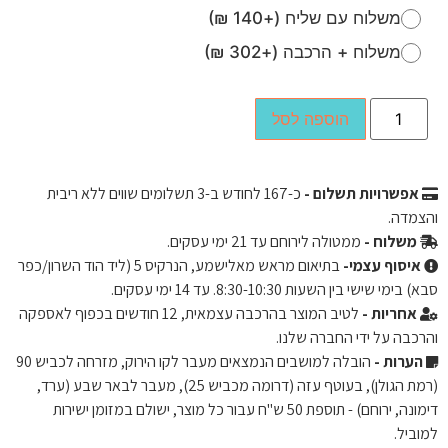
משלוח עם שליח (+140 ₪)
משלוח + הרכבה (+302 ₪)
הוספה לסל
אפשרויות תשלום -
כ-
167
לחודש ב-3 תשלומים שווים ללא ריבית
והצמדה.
משלוח -
ממטולה לירוחם עד 21 ימי עסקים.
איסוף עצמי-
בתיאום מראש מאלישמע, הנרקיס 5 (ליד הוד השרון/כפר
סבא) בימי שישי בין השעות 8:30-10:30. עד 14 ימי עסקים.
אחריות -
לטיב המוצר בהרכבה עצמאית, 12 חודשים בכפוף לאספקה ​​
והרכבה על ידי החברה שלנו.
הערות -
הובלה למושבים הנמצאים מעבר לקו הירוק, מזרחה לכביש 90
(רמת הגולן), בעוטף עזה (דרומה מכביש 25), מעבר לבאר שבע (ערד,
דימונה, ירוחם) - תוספת 50 ש"ח עבור כל מוצר, ישולם במזומן ישירות
למוביל.