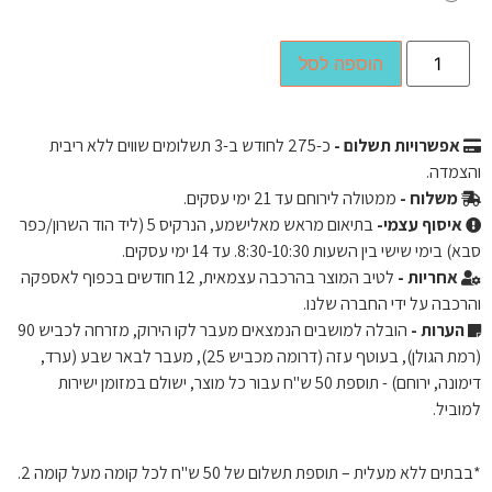
הוספה לסל
אפשרויות תשלום -
כ-
275
לחודש ב-3 תשלומים שווים ללא ריבית
והצמדה.
משלוח -
ממטולה לירוחם עד 21 ימי עסקים.
איסוף עצמי-
בתיאום מראש מאלישמע, הנרקיס 5 (ליד הוד השרון/כפר
סבא) בימי שישי בין השעות 8:30-10:30. עד 14 ימי עסקים.
אחריות -
לטיב המוצר בהרכבה עצמאית, 12 חודשים בכפוף לאספקה ​​
והרכבה על ידי החברה שלנו.
הערות -
הובלה למושבים הנמצאים מעבר לקו הירוק, מזרחה לכביש 90
(רמת הגולן), בעוטף עזה (דרומה מכביש 25), מעבר לבאר שבע (ערד,
דימונה, ירוחם) - תוספת 50 ש"ח עבור כל מוצר, ישולם במזומן ישירות
למוביל.
*בבתים ללא מעלית – תוספת תשלום של 50 ש"ח לכל קומה מעל קומה 2.