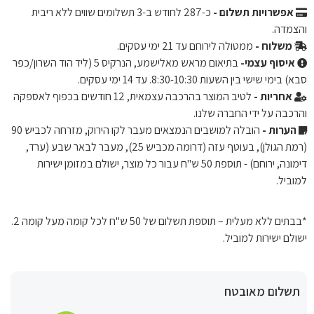
אפשרויות תשלום -
כ-
287
לחודש ב-3 תשלומים שווים ללא ריבית
והצמדה.
משלוח -
ממטולה לירוחם עד 21 ימי עסקים.
איסוף עצמי-
בתיאום מראש מאלישמע, הנרקיס 5 (ליד הוד השרון/כפר
סבא) בימי שישי בין השעות 8:30-10:30. עד 14 ימי עסקים.
אחריות -
לטיב המוצר בהרכבה עצמאית, 12 חודשים בכפוף לאספקה ​​
והרכבה על ידי החברה שלנו.
הערות -
הובלה למושבים הנמצאים מעבר לקו הירוק, מזרחה לכביש 90
(רמת הגולן), בעוטף עזה (דרומה מכביש 25), מעבר לבאר שבע (ערד,
דימונה, ירוחם) - תוספת 50 ש"ח עבור כל מוצר, ישולם במזומן ישירות
למוביל.
*בבתים ללא מעלית – תוספת תשלום של 50 ש"ח לכל קומה מעל קומה 2.
ישולם ישירות למוביל.
תשלום מאובטח