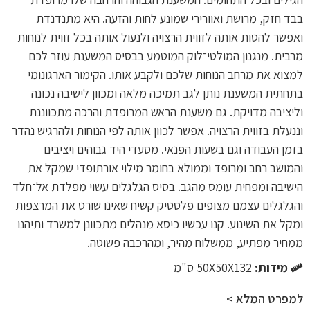
בבד חזק, מרושת ואוורירי שמונע לחות והזעה. היא מתנדנדת
ואפשר להטות אותה לזווית הרצויה ולנעול אותה בכל זווית לנוחות
מרבית. מנגנון המולטי־לוק המוטמע בבסיס המשענת עוזר לכם
למצוא את מרחב הנוחות שלכם ולקבע אותו. הקימור הארגונומי
בתחתית המשענת נותן לגב תמיכה מלאה ומכוון לישיבה נכונה
וליציבה מדויקת. גם משענת הראש המרופדת והרכה מתכווננת
וננעלת בזווית הרצויה. אפשר לכוון אותה לפי הנוחות ולהרגיש נהדר
בזמן העבודה וגם בשעות הפנאי. מסעדי היד גבוהים ויציבים
והמושב רחב ומרופד וממולא בחומר מילוי אורתופדי שמקל את
הישיבה ומפחית עומס מהגב. בסיס הגלגלים עשוי מפלדת אל־חלד
והגלגלים עצמם מצופים פלסטיק קשיח שאינו שורט את המרצפות
ומקל את השינוע. קנו עכשיו כיסא מנהלים מתכוונן למשרד ותיהנו
ממחיר מפתיע, ממשלוח מהיר, ומהרכבה פשוטה.
מידות:
50X50X132 ס"מ
למפרט המלא >