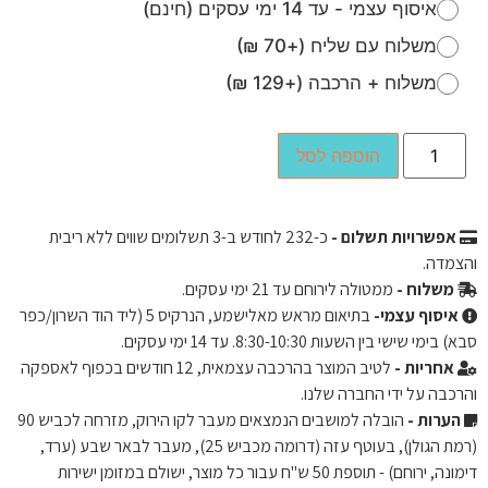
איסוף עצמי - עד 14 ימי עסקים (חינם)
משלוח עם שליח (+70 ₪)
משלוח + הרכבה (+129 ₪)
הוספה לסל
אפשרויות תשלום -
כ-
232
לחודש ב-3 תשלומים שווים ללא ריבית
והצמדה.
משלוח -
ממטולה לירוחם עד 21 ימי עסקים.
איסוף עצמי-
בתיאום מראש מאלישמע, הנרקיס 5 (ליד הוד השרון/כפר
סבא) בימי שישי בין השעות 8:30-10:30. עד 14 ימי עסקים.
אחריות -
לטיב המוצר בהרכבה עצמאית, 12 חודשים בכפוף לאספקה ​​
והרכבה על ידי החברה שלנו.
הערות -
הובלה למושבים הנמצאים מעבר לקו הירוק, מזרחה לכביש 90
(רמת הגולן), בעוטף עזה (דרומה מכביש 25), מעבר לבאר שבע (ערד,
דימונה, ירוחם) - תוספת 50 ש"ח עבור כל מוצר, ישולם במזומן ישירות