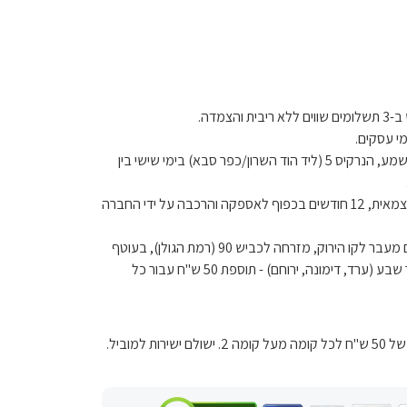
ריבית והצמדה.
בתיאום מראש מאלישמע, הנרקיס 5 (ליד הוד השרון/כפר סבא) בימי שישי בין
לטיב המוצר בהרכבה עצמאית, 12 חודשים בכפוף לאספקה ​​והרכבה על ידי החברה
הובלה למושבים הנמצאים מעבר לקו הירוק, מזרחה לכביש 90 (רמת הגולן), בעוטף
עזה (דרומה מכביש 25), מעבר לבאר שבע (ערד, דימונה, ירוחם) - תוספת 50 ש"ח עבור כל
למוביל.