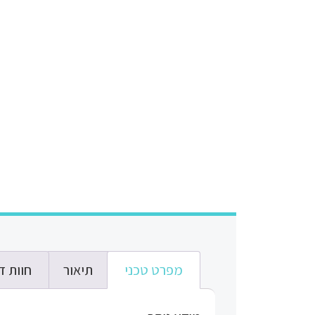
מפרט טכני
תיאור
חוות דע