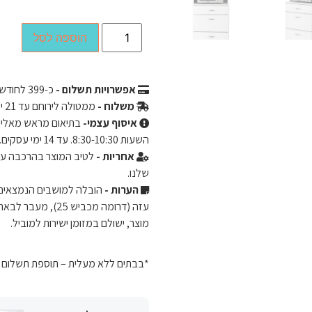
הוספה לסל
אפשרויות תשלום -
כ-
399
לחודש ב-3 תשלומים שווים ללא 
משלוח -
ממטולה לירוחם עד 21 ימי עסקים.
איסוף עצמי-
השעות 8:30-10:30. עד 14 ימי עסקים.
אחריות -
שלנו.
הערות -
מוצר, ישולם במזומן ישירות למוביל.
*בבתים ללא מעלית – תוספת תשלום של 50 ש"ח לכל קומה מעל קומה 2. ישולם ישירות 