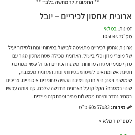
** התמונות להמחשה בלבד **
ארונית אחסון לכיריים – יובל
זמינות:
במלאי
מק"ט: 10504s
ארונית אחסון לכיריים מתאימה לבישול בטיחותי ונוח ולסידור יעיל
של מוצרי מזון וכלי בישול. הארונית מכילה שטח אחסון סגור עם
מדף פנימי ומגירה מרווחת. משטח הכיריים הגדול עשוי ממתכת
חסינת אש ומתאים לשימוש בטיחותי ונוח. הארונית מעוצבת,
שימושית ויפה; היא חזקה ויציבה ועשויה מחומרים איכותיים. צריכים
שינוי במטבח? הקליקו על הארונית החדשה שלכם. קנו אותה עכשיו
במחיר נהדר ותיהנו ממשלוח מהיר ומהתקנה מיידית.
מידות:
60x57x83 ס"מ
למפרט המלא >