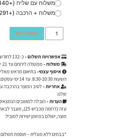
משלוח עם שליח (+140 ₪)
משלוח + הרכבה (+291 ₪)
הוספה לסל
אפשרויות תשלום -
כ-
132
לחודש ב-3 תשלומים שווים ללא 
משלוח -
ממטולה לירוחם עד 21 ימי עסקים.
איסוף עצמי-
השעות 8:30-10:30. עד 14 ימי עסקים.
אחריות -
שלנו.
הערות -
מוצר, ישולם במזומן ישירות למוביל.
*בבתים ללא מעלית – תוספת תשלום של 50 ש"ח לכל קומה מעל קומה 2. ישולם ישירות 