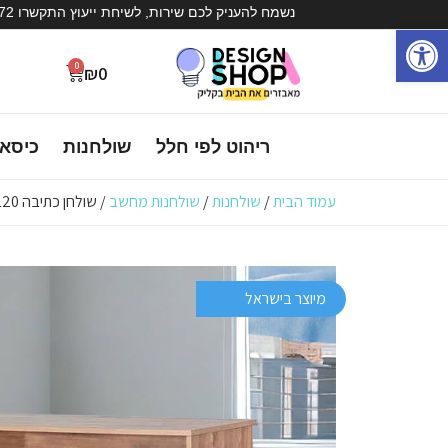
נשמח להעניק לכם שירות, לשיחת ייעוץ התקשרו 072-3936572
פתח סרגל נגישות
0
₪
0
ריהוט לפי חלל
שולחנות
כיסא
עמוד הבית
/
שולחנות
/
שולחנות מחשב
/ שולחן כתיבה 120 ס"מ – לירן
מיוצר בישראל