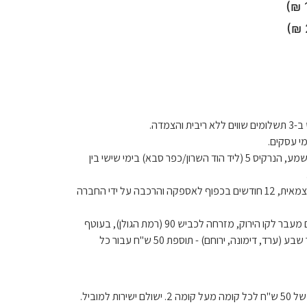
ריבית והצמדה.
בתיאום מראש מאלישמע, הנרקיס 5 (ליד הוד השרון/כפר סבא) בימי שישי בין
לטיב המוצר בהרכבה עצמאית, 12 חודשים בכפוף לאספקה ​​והרכבה על ידי החברה
הובלה למושבים הנמצאים מעבר לקו הירוק, מזרחה לכביש 90 (רמת הגולן), בעוטף
עזה (דרומה מכביש 25), מעבר לבאר שבע (ערד, דימונה, ירוחם) - תוספת 50 ש"ח עבור כל
למוביל.