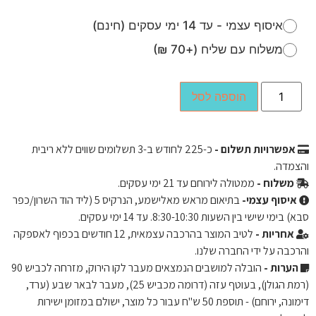
איסוף עצמי - עד 14 ימי עסקים (חינם)
משלוח עם שליח (+70 ₪)
הוספה לסל
אפשרויות תשלום -
כ-
225
לחודש ב-3 תשלומים שווים ללא ריבית
והצמדה.
משלוח -
ממטולה לירוחם עד 21 ימי עסקים.
איסוף עצמי-
בתיאום מראש מאלישמע, הנרקיס 5 (ליד הוד השרון/כפר
סבא) בימי שישי בין השעות 8:30-10:30. עד 14 ימי עסקים.
אחריות -
לטיב המוצר בהרכבה עצמאית, 12 חודשים בכפוף לאספקה ​​
והרכבה על ידי החברה שלנו.
הערות -
הובלה למושבים הנמצאים מעבר לקו הירוק, מזרחה לכביש 90
(רמת הגולן), בעוטף עזה (דרומה מכביש 25), מעבר לבאר שבע (ערד,
דימונה, ירוחם) - תוספת 50 ש"ח עבור כל מוצר, ישולם במזומן ישירות