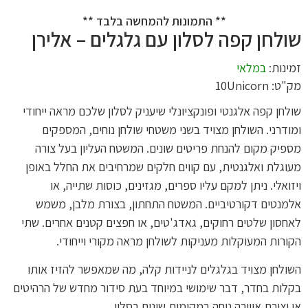
** התמונות להמחשה בלבד **
שולחן קפה לסלון עם גלגלים – אלירן
זמינות:
במלאי
מק"ט: 10Unicorn
שולחן קפה אלגנטי ופונקציונלי שיעניק לסלון שלכם מראה ייחודי
ומודרני. השולחן מצויד בשני משטחי שולחן נוחים, המספקים
מספיק מקום להנחת פריטים שונים. המשטח העליון בעל צורה
מעוגלת ואלגנטית, עם קווים חלקים שמרחיבים את החלל באופן
ויזואלי. ניתן למקם עליו ספרים, מגזינים, כוסות שתייה, או
אלמנטים דקורטיביים. המשטח התחתון, בצורת מלבן, משמש
לאחסון שלטים רחוקים, גאדג'טים, או חפצים קטנים אחרים. שתי
הקורות המעוקלות מעניקות לשולחן מראה מקורי וייחודי.
השולחן מצויד בגלגלים לניידות קלה, מה שמאפשר להזיז אותו
בקלות בחדר, דבר שימושי במיוחד בעת סידור מחדש של הרהיטים
או יצירת אווירה נוחה במקומות שונים בסלון.