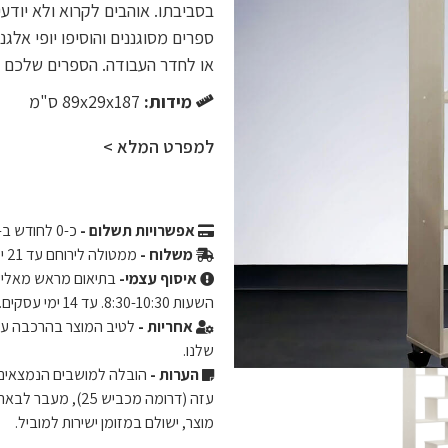
בסביבתו. אוהבים לקרוא ולא יודע
ספרים מסוגננים והוסיפו יופי אלג
או לחדר העבודה. הספרים שלכם 
מידות:
89x29x187 ס"מ
למפרט המלא >
אפשרויות תשלום -
כ-
0
לחודש ב-3 תשלומים שווים ללא ריבית והצמד
משלוח -
ממטולה לירוחם עד 21 ימי עסקים.
איסוף עצמי-
השעות 8:30-10:30. עד 14 ימי עסקים.
אחריות -
שלנו.
הערות -
מוצר, ישולם במזומן ישירות למוביל.