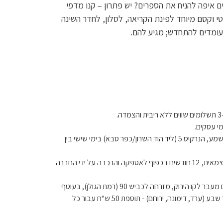
ים איפה להניח את הספרים? יש פתרון – קנו מדפי
נטי וקסם מיוחד לפינת הקריאה, לסלון, לחדר השינה
עומדים להתחדש; מגיע להם.
ה.
בתיאום מראש מאלישמע, הנרקיס 5 (ליד הוד השרון/כפר סבא) בימי שישי בין
לטיב המוצר בהרכבה עצמאית, 12 חודשים בכפוף לאספקה ​​והרכבה על ידי החברה
הובלה למושבים הנמצאים מעבר לקו הירוק, מזרחה לכביש 90 (רמת הגולן), בעוטף
עזה (דרומה מכביש 25), מעבר לבאר שבע (ערד, דימונה, ירוחם) - תוספת 50 ש"ח עבור כל