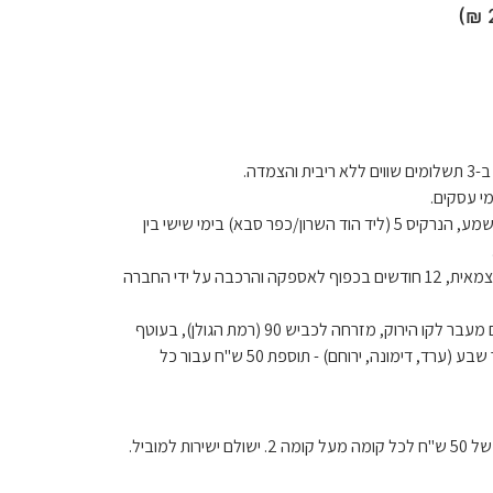
בית והצמדה.
בתיאום מראש מאלישמע, הנרקיס 5 (ליד הוד השרון/כפר סבא) בימי שישי בין
לטיב המוצר בהרכבה עצמאית, 12 חודשים בכפוף לאספקה ​​והרכבה על ידי החברה
הובלה למושבים הנמצאים מעבר לקו הירוק, מזרחה לכביש 90 (רמת הגולן), בעוטף
עזה (דרומה מכביש 25), מעבר לבאר שבע (ערד, דימונה, ירוחם) - תוספת 50 ש"ח עבור כל
למוביל.