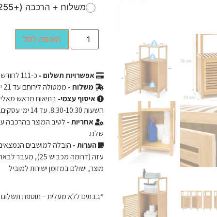
משלוח + הרכבה (+255 ₪)
הוספה לסל
אפשרויות תשלום -
כ-
111
לחודש ב-3 תשלומים שווים ללא רי
משלוח -
ממטולה לירוחם עד 21 ימי עסקים.
איסוף עצמי-
השעות 8:30-10:30. עד 14 ימי עסקים.
אחריות -
שלנו.
הערות -
מוצר, ישולם במזומן ישירות למוביל.
*בבתים ללא מעלית – תוספת תשלום של 50 ש"ח לכל קומה מעל קומה 2. ישולם ישירות 