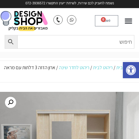
נשמח להעניק לכם שירות, לשיחת ייעוץ התקשרו 072-3936572
כסאות נוח
ריהוט לפי חלל
ריהוט במבוק
כורסאות טלוויזיה
איים למטבחים
0
₪
0
פתח סרגל נגישות
עמוד הבית
/
ריהוט לבית
/
ריהוט לחדר שינה
/ ארון הזזה 3 דלתות עם מראה
– יוחאי