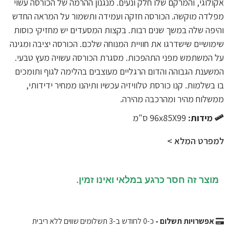
אקולוגי, והמרקם שלו חלק ונעים. מנגנון ההרמה של הכורסה עשוי
מפלדה מוקשה. הכורסה חזקה ועמידה ותשמור על המראה החדש
והיפה שלה במשך שנים רבות. בקצות המסעדים יש מחזיקי כוסות
שימושיים שישדרגו את חוויית המנוחה שלכם. הכורסה יציבה ומגינה
על המשתמש מפני התהפכות. מסגרת הכורסה עשויה מעץ טבעי.
המשענת הגבוהה והדום הרגליים מעוצבים בהלימה לגוף ותומכים
בו בשלמות. קנו כורסת טלוויזיה עכשיו ותיהנו ממחיר ידידותי,
ממשלוח מהיר ומהרכבה מהירה.
מידות:
96x85X99 ס"מ
למפרט המלא >
מוצר זה חסר כרגע במלאי ואינו זמין.
אפשרויות תשלום -
כ-
0
לחודש ב-3 תשלומים שווים ללא ריבית