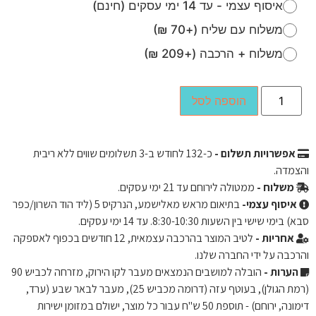
איסוף עצמי - עד 14 ימי עסקים (חינם)
משלוח עם שליח (+70 ₪)
משלוח + הרכבה (+209 ₪)
הוספה לסל
אפשרויות תשלום -
כ-
132
לחודש ב-3 תשלומים שווים ללא ריבית
והצמדה.
משלוח -
ממטולה לירוחם עד 21 ימי עסקים.
איסוף עצמי-
בתיאום מראש מאלישמע, הנרקיס 5 (ליד הוד השרון/כפר
סבא) בימי שישי בין השעות 8:30-10:30. עד 14 ימי עסקים.
אחריות -
לטיב המוצר בהרכבה עצמאית, 12 חודשים בכפוף לאספקה ​​
והרכבה על ידי החברה שלנו.
הערות -
הובלה למושבים הנמצאים מעבר לקו הירוק, מזרחה לכביש 90
(רמת הגולן), בעוטף עזה (דרומה מכביש 25), מעבר לבאר שבע (ערד,
דימונה, ירוחם) - תוספת 50 ש"ח עבור כל מוצר, ישולם במזומן ישירות