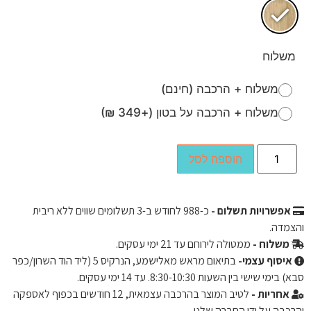
משלוח
משלוח + הרכבה (חינם)
משלוח + הרכבה על בטון (+349 ₪)
הוספה לסל
אפשרויות תשלום -
כ-
988
לחודש ב-3 תשלומים שווים ללא ריבית
והצמדה.
משלוח -
ממטולה לירוחם עד 21 ימי עסקים.
איסוף עצמי-
בתיאום מראש מאלישמע, הנרקיס 5 (ליד הוד השרון/כפר
סבא) בימי שישי בין השעות 8:30-10:30. עד 14 ימי עסקים.
אחריות -
לטיב המוצר בהרכבה עצמאית, 12 חודשים בכפוף לאספקה ​​
והרכבה על ידי החברה שלנו.